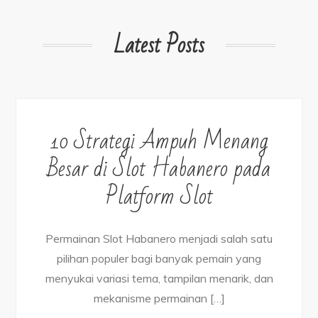
Latest Posts
10 Strategi Ampuh Menang
Besar di Slot Habanero pada
Platform Slot
Permainan Slot Habanero menjadi salah satu
pilihan populer bagi banyak pemain yang
menyukai variasi tema, tampilan menarik, dan
mekanisme permainan […]