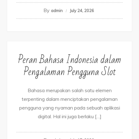
By
admin
July 24, 2026
Peran Bahasa Indonesia dalam
Pengalaman Pengguna Slot
Bahasa merupakan salah satu elemen
terpenting dalam menciptakan pengalaman
pengguna yang nyaman pada sebuah aplikasi
digital. Hal ini juga berlaku […]