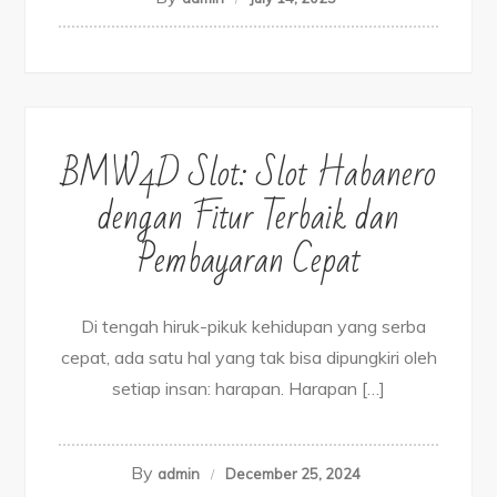
BMW4D Slot: Slot Habanero
dengan Fitur Terbaik dan
Pembayaran Cepat
Di tengah hiruk-pikuk kehidupan yang serba
cepat, ada satu hal yang tak bisa dipungkiri oleh
setiap insan: harapan. Harapan […]
By
admin
December 25, 2024