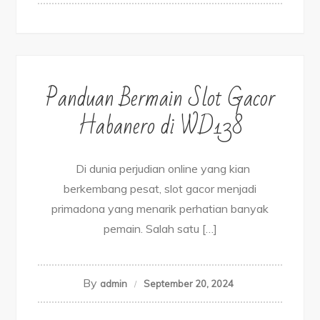
Panduan Bermain Slot Gacor
Habanero di WD138
Di dunia perjudian online yang kian
berkembang pesat, slot gacor menjadi
primadona yang menarik perhatian banyak
pemain. Salah satu […]
By
admin
September 20, 2024