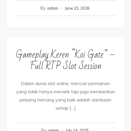
By
admin
June 23, 2026
Gameplay Keren “Koi Gate” –
Full RTP Slot Session
Dalam dunia slot online, mencari permainan
yang tidak hanya menarik tapi juga memberikan
peluang menang yang baik adalah dambaan
setiap […]
By
admin
July 14, 2025