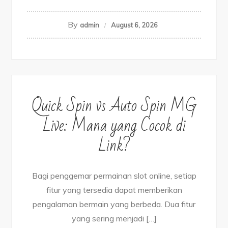
By
admin
August 6, 2026
Quick Spin vs Auto Spin MG
Live: Mana yang Cocok di
Link?
Bagi penggemar permainan slot online, setiap
fitur yang tersedia dapat memberikan
pengalaman bermain yang berbeda. Dua fitur
yang sering menjadi […]