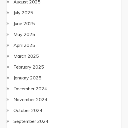
August 2025
July 2025
June 2025
May 2025
April 2025
March 2025
February 2025
January 2025
December 2024
November 2024
October 2024
September 2024