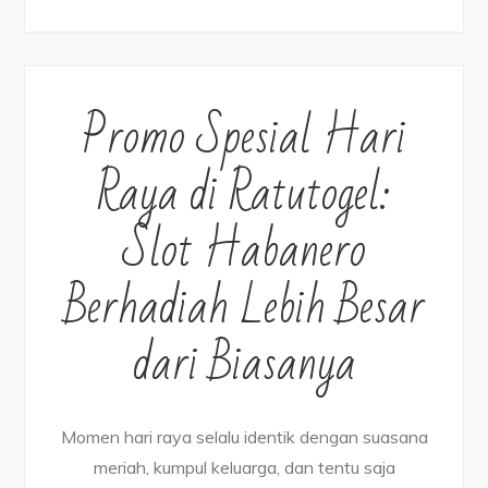
Promo Spesial Hari
Raya di Ratutogel:
Slot Habanero
Berhadiah Lebih Besar
dari Biasanya
Momen hari raya selalu identik dengan suasana
meriah, kumpul keluarga, dan tentu saja