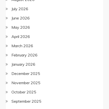
July 2026
June 2026
May 2026
April 2026
March 2026
February 2026
January 2026
December 2025
November 2025
October 2025
September 2025