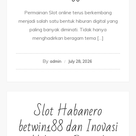
Permainan Slot online terus berkembang
menjadi salah satu bentuk hiburan digital yang
paling banyak diminati. Tidak hanya
menghadirkan beragam tema […]
By
admin
July 28, 2026
Slot Habanero
betwin188 dan Inovasi