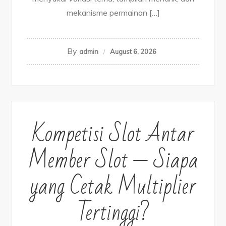
mekanisme permainan […]
By
admin
August 6, 2026
Kompetisi Slot Antar
Member Slot — Siapa
yang Cetak Multiplier
Tertinggi?