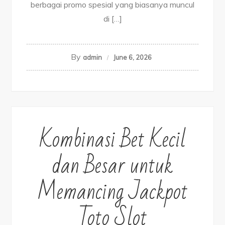
berbagai promo spesial yang biasanya muncul
di […]
By
admin
June 6, 2026
Kombinasi Bet Kecil
dan Besar untuk
Memancing Jackpot
Toto Slot