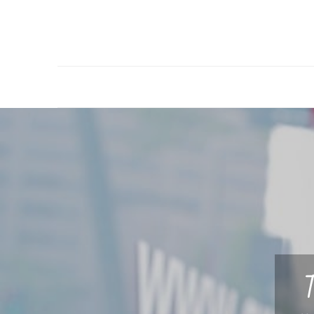
Skip
to
content
T