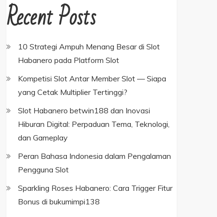
Recent Posts
10 Strategi Ampuh Menang Besar di Slot
Habanero pada Platform Slot
Kompetisi Slot Antar Member Slot — Siapa
yang Cetak Multiplier Tertinggi?
Slot Habanero betwin188 dan Inovasi
Hiburan Digital: Perpaduan Tema, Teknologi,
dan Gameplay
Peran Bahasa Indonesia dalam Pengalaman
Pengguna Slot
Sparkling Roses Habanero: Cara Trigger Fitur
Bonus di bukumimpi138