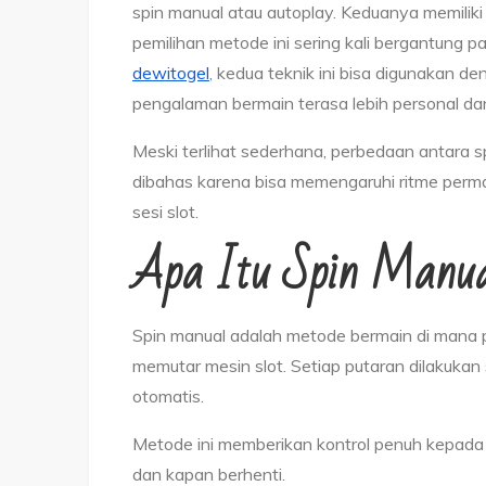
spin manual atau autoplay. Keduanya memilik
pemilihan metode ini sering kali bergantung pa
dewitogel
, kedua teknik ini bisa digunakan 
pengalaman bermain terasa lebih personal da
Meski terlihat sederhana, perbedaan antara s
dibahas karena bisa memengaruhi ritme permai
sesi slot.
Apa Itu Spin Manu
Spin manual adalah metode bermain di mana p
memutar mesin slot. Setiap putaran dilakukan
otomatis.
Metode ini memberikan kontrol penuh kepad
dan kapan berhenti.