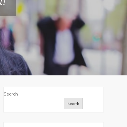
l?
Search
Search