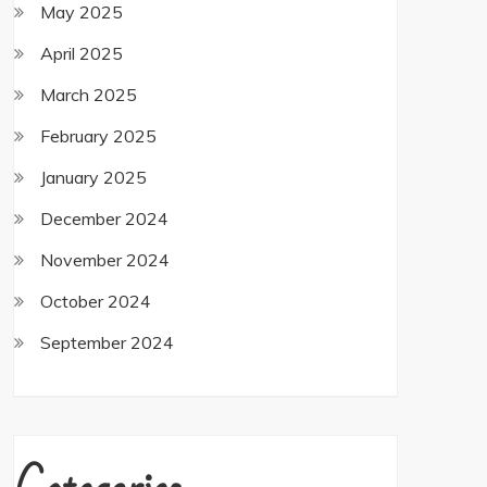
May 2025
April 2025
March 2025
February 2025
January 2025
December 2024
November 2024
October 2024
September 2024