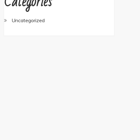
Categories
Uncategorized