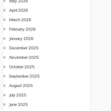
May 2026
April 2026
March 2026
February 2026
January 2026
December 2025
November 2025
October 2025
September 2025
August 2025
July 2025
June 2025