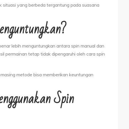
 situasi yang berbeda tergantung pada suasana
enguntungkan?
benar lebih menguntungkan antara spin manual dan
sil permainan tetap tidak dipengaruhi oleh cara spin
g-masing metode bisa memberikan keuntungan
enggunakan Spin