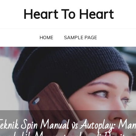
Heart To Heart
HOME
SAMPLE PAGE
eknik Spin Manual vs Autoplay: Ma