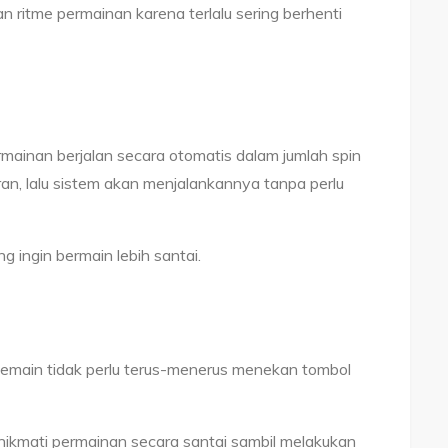
n ritme permainan karena terlalu sering berhenti
mainan berjalan secara otomatis dalam jumlah spin
an, lalu sistem akan menjalankannya tanpa perlu
g ingin bermain lebih santai.
main tidak perlu terus-menerus menekan tombol
nikmati permainan secara santai sambil melakukan