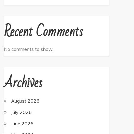
Recent Comments
No comments to show.
Archives
August 2026
July 2026
June 2026