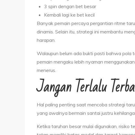
3 spin dengan bet besar
Kembali lagi ke bet kecil
Banyak pemain percaya pergantian ritme tar
dinamis. Selain itu, strategi ini membantu men
harapan.
Walaupun belum ada bukti pasti bahwa pola 
pemain mengaku lebih nyaman menggunakan m
menerus.
Jangan Terlalu Terb
Hal paling penting saat mencoba strategi ta
yang awalnya bermain santai justru kehilanga
Ketika taruhan besar mulai digunakan, risiko t
tetap memiliki batas modal dan target kemenan