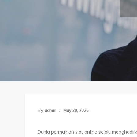
By
admin
May 29, 2026
Dunia permainan slot online selalu menghadir