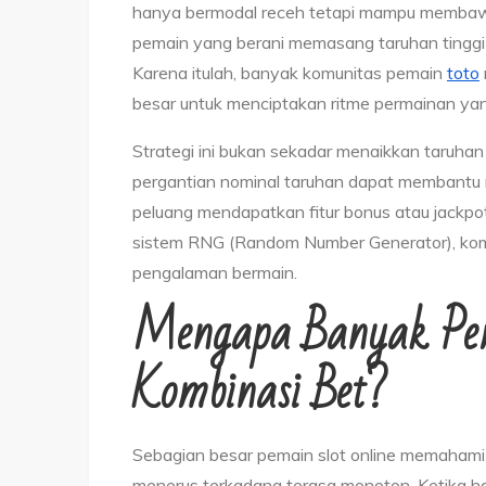
hanya bermodal receh tetapi mampu membawa 
pemain yang berani memasang taruhan tinggi 
Karena itulah, banyak komunitas pemain
toto
besar untuk menciptakan ritme permainan yang
Strategi ini bukan sekadar menaikkan taruha
pergantian nominal taruhan dapat membantu 
peluang mendapatkan fitur bonus atau jackpo
sistem RNG (Random Number Generator), komb
pengalaman bermain.
Mengapa Banyak Pe
Kombinasi Bet?
Sebagian besar pemain slot online memahami
menerus terkadang terasa monoton. Ketika h