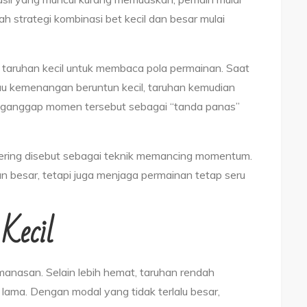
ah strategi kombinasi bet kecil dan besar mulai
taruhan kecil untuk membaca pola permainan. Saat
tau kemenangan beruntun kecil, taruhan kemudian
nganggap momen tersebut sebagai “tanda panas”
sering disebut sebagai teknik memancing momentum.
besar, tetapi juga menjaga permainan tetap seru
Kecil
manasan. Selain lebih hemat, taruhan rendah
ama. Dengan modal yang tidak terlalu besar,