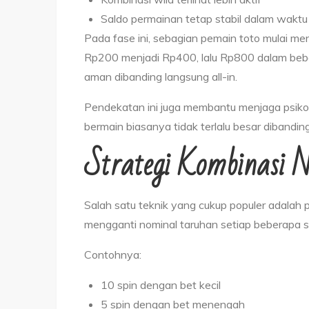
Saldo permainan tetap stabil dalam waktu
Pada fase ini, sebagian pemain toto mulai me
Rp200 menjadi Rp400, lalu Rp800 dalam bebe
aman dibanding langsung all-in.
Pendekatan ini juga membantu menjaga psikol
bermain biasanya tidak terlalu besar dibandi
Strategi Kombinasi 
Salah satu teknik yang cukup populer adalah p
mengganti nominal taruhan setiap beberapa s
Contohnya:
10 spin dengan bet kecil
5 spin dengan bet menengah