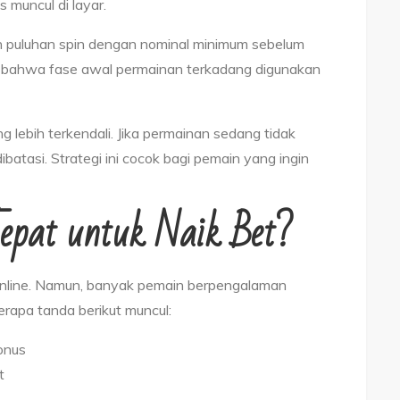
 muncul di layar.
puluhan spin dengan nominal minimum sebelum
a bahwa fase awal permainan terkadang digunakan
ng lebih terkendali. Jika permainan sedang tidak
batasi. Strategi ini cocok bagi pemain yang ingin
epat untuk Naik Bet?
 online. Namun, banyak pemain berpengalaman
rapa tanda berikut muncul:
onus
t