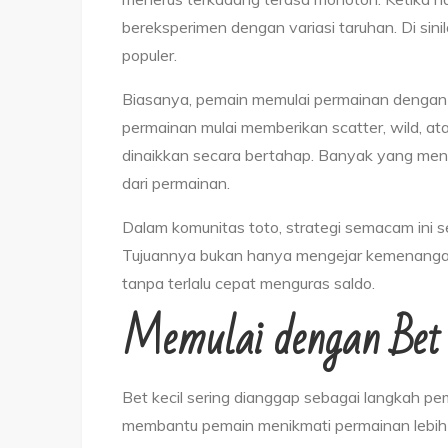
bereksperimen dengan variasi taruhan. Di sinil
populer.
Biasanya, pemain memulai permainan dengan 
permainan mulai memberikan scatter, wild, a
dinaikkan secara bertahap. Banyak yang me
dari permainan.
Dalam komunitas toto, strategi semacam ini 
Tujuannya bukan hanya mengejar kemenangan 
tanpa terlalu cepat menguras saldo.
Memulai dengan Bet 
Bet kecil sering dianggap sebagai langkah pe
membantu pemain menikmati permainan lebih l