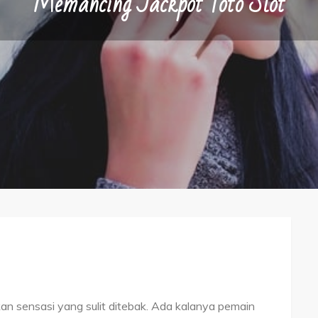
Memancing Jackpot Toto Slot
kan sensasi yang sulit ditebak. Ada kalanya pemain