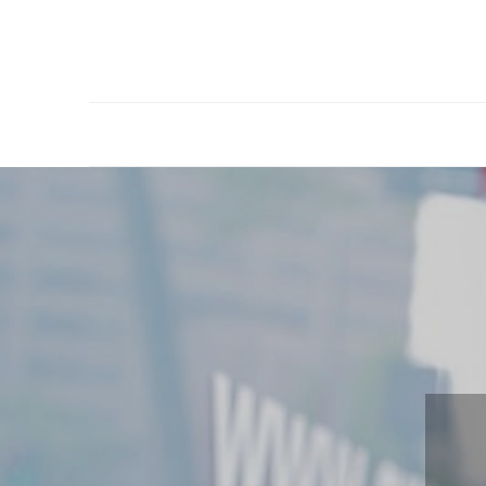
Skip
to
content