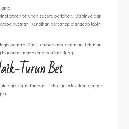
 lama
ningkatkan taruhan secara perlahan. Misalnya dari
rapa putaran. Kenaikan bertahap dianggap lebih
ogis pemain. Saat taruhan naik perlahan, tekanan
ng langsung memasang nominal tinggi.
Naik-Turun Bet
ola naik-turun taruhan. Teknik ini dilakukan dengan
pin.