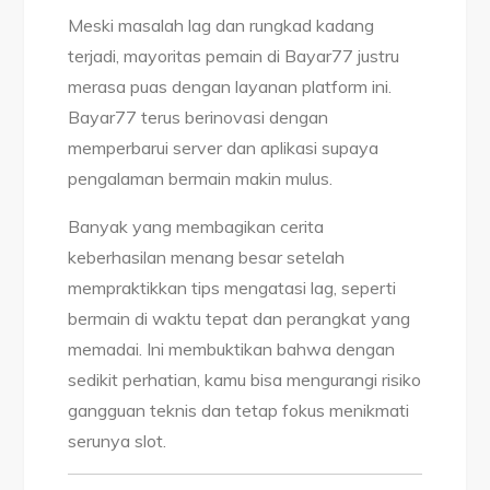
Meski masalah lag dan rungkad kadang
terjadi, mayoritas pemain di Bayar77 justru
merasa puas dengan layanan platform ini.
Bayar77 terus berinovasi dengan
memperbarui server dan aplikasi supaya
pengalaman bermain makin mulus.
Banyak yang membagikan cerita
keberhasilan menang besar setelah
mempraktikkan tips mengatasi lag, seperti
bermain di waktu tepat dan perangkat yang
memadai. Ini membuktikan bahwa dengan
sedikit perhatian, kamu bisa mengurangi risiko
gangguan teknis dan tetap fokus menikmati
serunya slot.