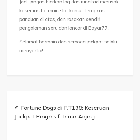
Jadi, jangan biarkan lag dan rungkad merusak
keseruan bermain slot kamu. Terapkan
panduan di atas, dan rasakan sendiri
pengalaman seru dan lancar di Bayar77.
Selamat bermain dan semoga jackpot selalu
menyertai!
Post
navigation
Fortune Dogs di RT138: Keseruan
Jackpot Progresif Tema Anjing