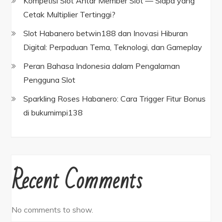
Kompetisi Slot Antar Member Slot — Siapa yang
Cetak Multiplier Tertinggi?
Slot Habanero betwin188 dan Inovasi Hiburan
Digital: Perpaduan Tema, Teknologi, dan Gameplay
Peran Bahasa Indonesia dalam Pengalaman
Pengguna Slot
Sparkling Roses Habanero: Cara Trigger Fitur Bonus
di bukumimpi138
Recent Comments
No comments to show.