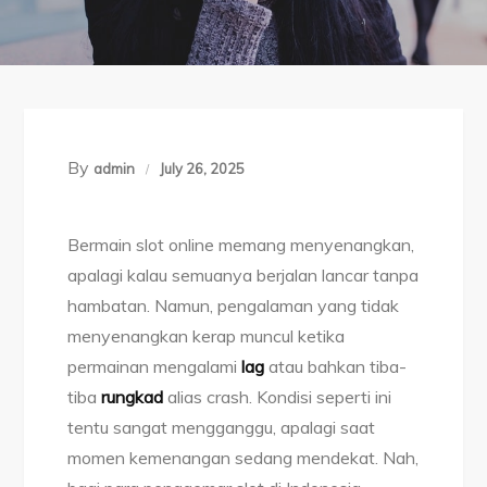
By
admin
July 26, 2025
Bermain slot online memang menyenangkan,
apalagi kalau semuanya berjalan lancar tanpa
hambatan. Namun, pengalaman yang tidak
menyenangkan kerap muncul ketika
permainan mengalami
lag
atau bahkan tiba-
tiba
rungkad
alias crash. Kondisi seperti ini
tentu sangat mengganggu, apalagi saat
momen kemenangan sedang mendekat. Nah,