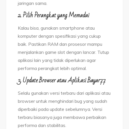
jaringan sama.
2. Pilih Perangkat yang Memadai
Kalau bisa, gunakan smartphone atau
komputer dengan spesifikasi yang cukup
baik. Pastikan RAM dan prosesor mampu
menjalankan game slot dengan lancar. Tutup
aplikasi lain yang tidak diperlukan agar
performa perangkat lebih optimal.
3. Update Browser atau Aplikasi Bayar77
Selalu gunakan versi terbaru dari aplikasi atau
browser untuk menghindari bug yang sudah
diperbaiki pada update sebelumnya. Versi
terbaru biasanya juga membawa perbaikan
performa dan stabilitas.