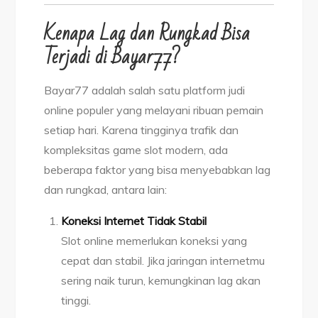
Kenapa Lag dan Rungkad Bisa
Terjadi di Bayar77?
Bayar77 adalah salah satu platform judi
online populer yang melayani ribuan pemain
setiap hari. Karena tingginya trafik dan
kompleksitas game slot modern, ada
beberapa faktor yang bisa menyebabkan lag
dan rungkad, antara lain:
Koneksi Internet Tidak Stabil
Slot online memerlukan koneksi yang
cepat dan stabil. Jika jaringan internetmu
sering naik turun, kemungkinan lag akan
tinggi.