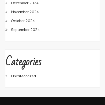
December 2024
November 2024
October 2024
September 2024
Categories
Uncategorized