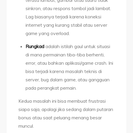
terasa lambat, gambar atau suara tidak
sinkron, atau respons tombol jadi lambat.
Lag biasanya terjadi karena koneksi
internet yang kurang stabil atau server
game yang overload.
Rungkad
adalah istilah gaul untuk situasi
di mana permainan tiba-tiba berhenti,
error, atau bahkan aplikasi/game crash. Ini
bisa terjadi karena masalah teknis di
server, bug dalam game, atau gangguan
pada perangkat pemain.
Kedua masalah ini bisa membuat frustrasi
siapa saja, apalagi jika sedang dalam putaran
bonus atau saat peluang menang besar
muncul.