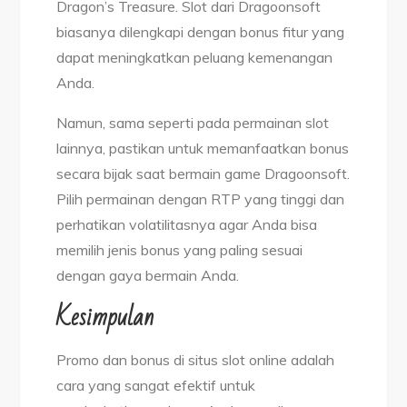
Dragon’s Treasure. Slot dari Dragoonsoft
biasanya dilengkapi dengan bonus fitur yang
dapat meningkatkan peluang kemenangan
Anda.
Namun, sama seperti pada permainan slot
lainnya, pastikan untuk memanfaatkan bonus
secara bijak saat bermain game Dragoonsoft.
Pilih permainan dengan RTP yang tinggi dan
perhatikan volatilitasnya agar Anda bisa
memilih jenis bonus yang paling sesuai
dengan gaya bermain Anda.
Kesimpulan
Promo dan bonus di situs slot online adalah
cara yang sangat efektif untuk