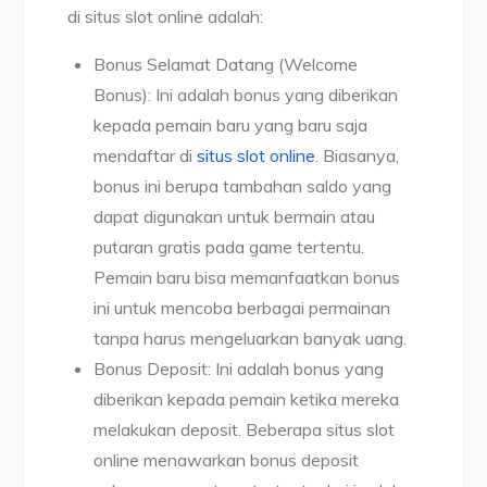
di situs slot online adalah:
Bonus Selamat Datang (Welcome
Bonus): Ini adalah bonus yang diberikan
kepada pemain baru yang baru saja
mendaftar di
situs slot online
. Biasanya,
bonus ini berupa tambahan saldo yang
dapat digunakan untuk bermain atau
putaran gratis pada game tertentu.
Pemain baru bisa memanfaatkan bonus
ini untuk mencoba berbagai permainan
tanpa harus mengeluarkan banyak uang.
Bonus Deposit: Ini adalah bonus yang
diberikan kepada pemain ketika mereka
melakukan deposit. Beberapa situs slot
online menawarkan bonus deposit