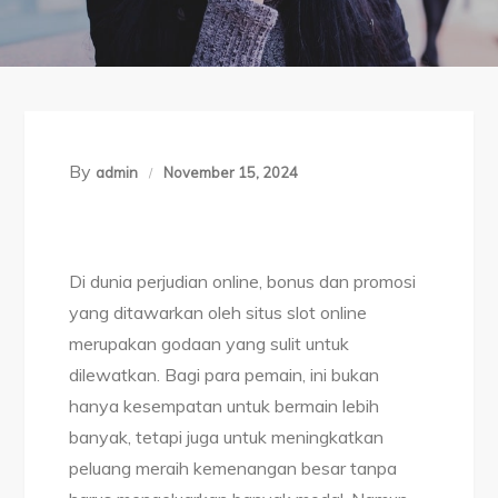
By
admin
November 15, 2024
Di dunia perjudian online, bonus dan promosi
yang ditawarkan oleh situs slot online
merupakan godaan yang sulit untuk
dilewatkan. Bagi para pemain, ini bukan
hanya kesempatan untuk bermain lebih
banyak, tetapi juga untuk meningkatkan
peluang meraih kemenangan besar tanpa