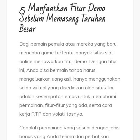
5. Manfaatkan Fitur Demo
Sebelum Memasang Taruhan
Besar
Bagi pemain pemula atau mereka yang baru
mencoba game tertentu, banyak situs slot
online menawarkan fitur demo. Dengan fitur
ini, Anda bisa bermain tanpa harus
mengeluarkan uang asli, hanya menggunakan
saldo virtual yang disediakan oleh situs. Ini
adalah kesempatan emas untuk memahami
permainan, fitur-fitur yang ada, serta cara
kerja RTP dan volatilitasnya.
Cobalah permainan yang sesuai dengan jenis
bonus yang Anda terima dan perhatikan