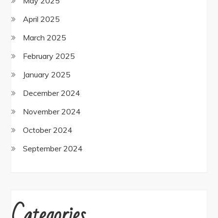
May 2025
April 2025
March 2025
February 2025
January 2025
December 2024
November 2024
October 2024
September 2024
Categories