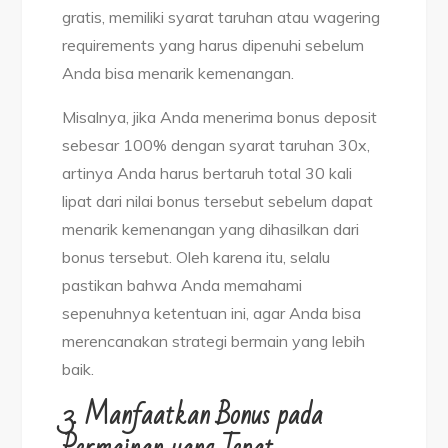
gratis, memiliki syarat taruhan atau wagering
requirements yang harus dipenuhi sebelum
Anda bisa menarik kemenangan.
Misalnya, jika Anda menerima bonus deposit
sebesar 100% dengan syarat taruhan 30x,
artinya Anda harus bertaruh total 30 kali
lipat dari nilai bonus tersebut sebelum dapat
menarik kemenangan yang dihasilkan dari
bonus tersebut. Oleh karena itu, selalu
pastikan bahwa Anda memahami
sepenuhnya ketentuan ini, agar Anda bisa
merencanakan strategi bermain yang lebih
baik.
3. Manfaatkan Bonus pada