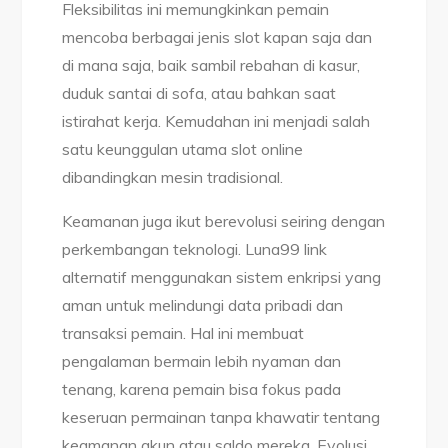
Fleksibilitas ini memungkinkan pemain
mencoba berbagai jenis slot kapan saja dan
di mana saja, baik sambil rebahan di kasur,
duduk santai di sofa, atau bahkan saat
istirahat kerja. Kemudahan ini menjadi salah
satu keunggulan utama slot online
dibandingkan mesin tradisional.
Keamanan juga ikut berevolusi seiring dengan
perkembangan teknologi. Luna99 link
alternatif menggunakan sistem enkripsi yang
aman untuk melindungi data pribadi dan
transaksi pemain. Hal ini membuat
pengalaman bermain lebih nyaman dan
tenang, karena pemain bisa fokus pada
keseruan permainan tanpa khawatir tentang
keamanan akun atau saldo mereka. Evolusi