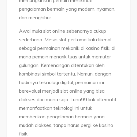
memungkinkan pemain menikmati
pengalaman bermain yang modern, nyaman,
dan menghibur.
Awal mula slot online sebenarnya cukup
sederhana. Mesin slot pertama kali dikenal
sebagai permainan mekanik di kasino fisik, di
mana pemain menarik tuas untuk memutar
gulungan. Kemenangan ditentukan oleh
kombinasi simbol tertentu. Namun, dengan
hadirnya teknologi digital, permainan ini
berevolusi menjadi slot online yang bisa
diakses dari mana saja. Luna99 link alternatif
memanfaatkan teknologi ini untuk
memberikan pengalaman bermain yang
mudah diakses, tanpa harus pergi ke kasino
fisik.