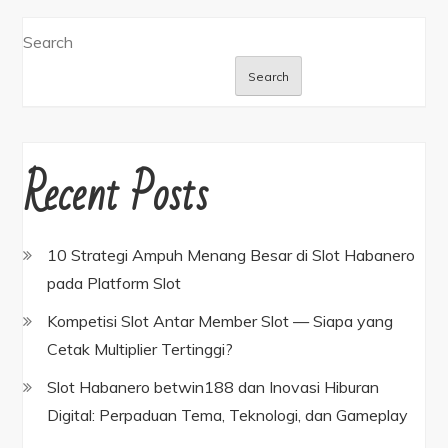
Search
Search
Recent Posts
10 Strategi Ampuh Menang Besar di Slot Habanero
pada Platform Slot
Kompetisi Slot Antar Member Slot — Siapa yang
Cetak Multiplier Tertinggi?
Slot Habanero betwin188 dan Inovasi Hiburan
Digital: Perpaduan Tema, Teknologi, dan Gameplay