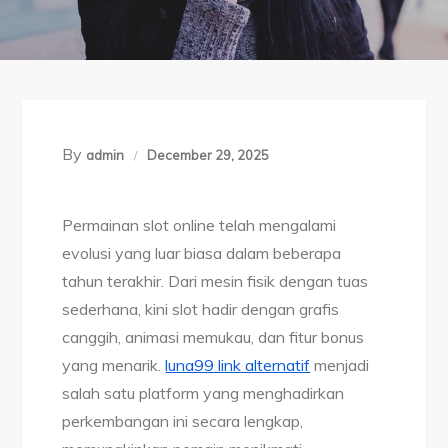
By
admin
December 29, 2025
Permainan slot online telah mengalami
evolusi yang luar biasa dalam beberapa
tahun terakhir. Dari mesin fisik dengan tuas
sederhana, kini slot hadir dengan grafis
canggih, animasi memukau, dan fitur bonus
yang menarik.
luna99 link alternatif
menjadi
salah satu platform yang menghadirkan
perkembangan ini secara lengkap,