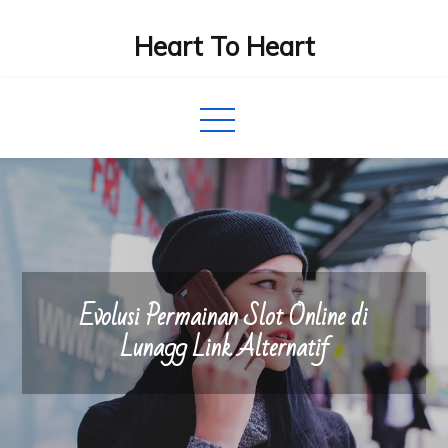
Skip
Heart To Heart
to
content
Evolusi Permainan Slot Online di
Luna99 Link Alternatif