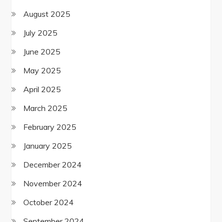
August 2025
July 2025
June 2025
May 2025
April 2025
March 2025
February 2025
January 2025
December 2024
November 2024
October 2024
September 2024