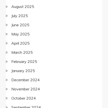
August 2025
July 2025
June 2025
May 2025
April 2025
March 2025
February 2025
January 2025
December 2024
November 2024
October 2024
September 2024