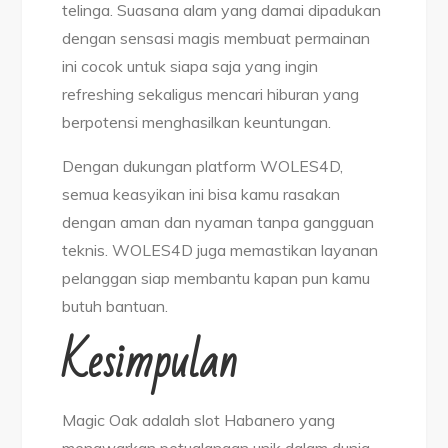
telinga. Suasana alam yang damai dipadukan
dengan sensasi magis membuat permainan
ini cocok untuk siapa saja yang ingin
refreshing sekaligus mencari hiburan yang
berpotensi menghasilkan keuntungan.
Dengan dukungan platform WOLES4D,
semua keasyikan ini bisa kamu rasakan
dengan aman dan nyaman tanpa gangguan
teknis. WOLES4D juga memastikan layanan
pelanggan siap membantu kapan pun kamu
butuh bantuan.
Kesimpulan
Magic Oak adalah slot Habanero yang