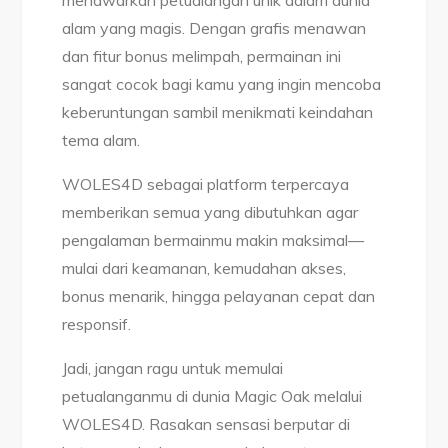
menawarkan petualangan unik dalam dunia
alam yang magis. Dengan grafis menawan
dan fitur bonus melimpah, permainan ini
sangat cocok bagi kamu yang ingin mencoba
keberuntungan sambil menikmati keindahan
tema alam.
WOLES4D sebagai platform terpercaya
memberikan semua yang dibutuhkan agar
pengalaman bermainmu makin maksimal—
mulai dari keamanan, kemudahan akses,
bonus menarik, hingga pelayanan cepat dan
responsif.
Jadi, jangan ragu untuk memulai
petualanganmu di dunia Magic Oak melalui
WOLES4D. Rasakan sensasi berputar di