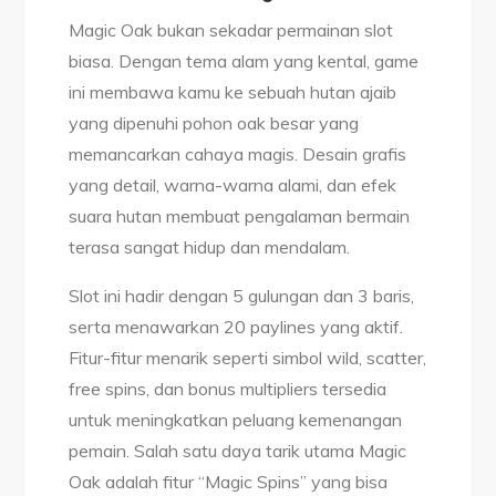
Magic Oak bukan sekadar permainan slot
biasa. Dengan tema alam yang kental, game
ini membawa kamu ke sebuah hutan ajaib
yang dipenuhi pohon oak besar yang
memancarkan cahaya magis. Desain grafis
yang detail, warna-warna alami, dan efek
suara hutan membuat pengalaman bermain
terasa sangat hidup dan mendalam.
Slot ini hadir dengan 5 gulungan dan 3 baris,
serta menawarkan 20 paylines yang aktif.
Fitur-fitur menarik seperti simbol wild, scatter,
free spins, dan bonus multipliers tersedia
untuk meningkatkan peluang kemenangan
pemain. Salah satu daya tarik utama Magic
Oak adalah fitur “Magic Spins” yang bisa