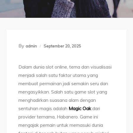
By
admin
September 20, 2025
Dalam dunia slot online, tema dan visualisasi
menjadi salah satu faktor utama yang
membuat permainan jadi semakin seru dan
mengasyikkan. Salah satu game slot yang
menghadirkan suasana alam dengan
sentuhan magis adalah
Magic Oak
dari
provider ternama, Habanero. Game ini
mengajak pemain untuk memasuki dunia