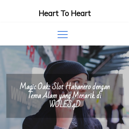
Skip
Heart To Heart
to
content
Magic Oak: Slot Habanero dengan
Tema Alam yang Menarik di
WOLES4D