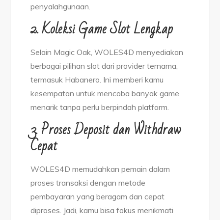
penyalahgunaan.
2. Koleksi Game Slot Lengkap
Selain Magic Oak, WOLES4D menyediakan
berbagai pilihan slot dari provider ternama,
termasuk Habanero. Ini memberi kamu
kesempatan untuk mencoba banyak game
menarik tanpa perlu berpindah platform.
3. Proses Deposit dan Withdraw
Cepat
WOLES4D memudahkan pemain dalam
proses transaksi dengan metode
pembayaran yang beragam dan cepat
diproses. Jadi, kamu bisa fokus menikmati