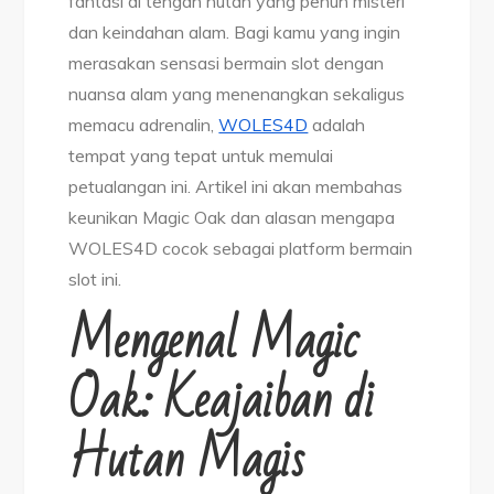
fantasi di tengah hutan yang penuh misteri
dan keindahan alam. Bagi kamu yang ingin
merasakan sensasi bermain slot dengan
nuansa alam yang menenangkan sekaligus
memacu adrenalin,
WOLES4D
adalah
tempat yang tepat untuk memulai
petualangan ini. Artikel ini akan membahas
keunikan Magic Oak dan alasan mengapa
WOLES4D cocok sebagai platform bermain
slot ini.
Mengenal Magic
Oak: Keajaiban di
Hutan Magis