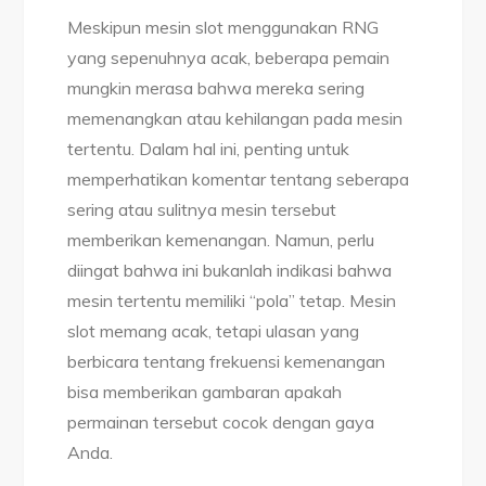
Meskipun mesin slot menggunakan RNG
yang sepenuhnya acak, beberapa pemain
mungkin merasa bahwa mereka sering
memenangkan atau kehilangan pada mesin
tertentu. Dalam hal ini, penting untuk
memperhatikan komentar tentang seberapa
sering atau sulitnya mesin tersebut
memberikan kemenangan. Namun, perlu
diingat bahwa ini bukanlah indikasi bahwa
mesin tertentu memiliki “pola” tetap. Mesin
slot memang acak, tetapi ulasan yang
berbicara tentang frekuensi kemenangan
bisa memberikan gambaran apakah
permainan tersebut cocok dengan gaya
Anda.