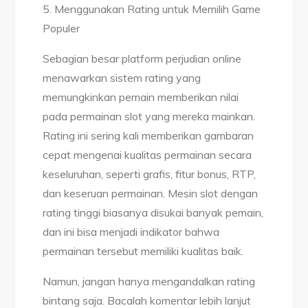
5. Menggunakan Rating untuk Memilih Game
Populer
Sebagian besar platform perjudian online
menawarkan sistem rating yang
memungkinkan pemain memberikan nilai
pada permainan slot yang mereka mainkan.
Rating ini sering kali memberikan gambaran
cepat mengenai kualitas permainan secara
keseluruhan, seperti grafis, fitur bonus, RTP,
dan keseruan permainan. Mesin slot dengan
rating tinggi biasanya disukai banyak pemain,
dan ini bisa menjadi indikator bahwa
permainan tersebut memiliki kualitas baik.
Namun, jangan hanya mengandalkan rating
bintang saja. Bacalah komentar lebih lanjut