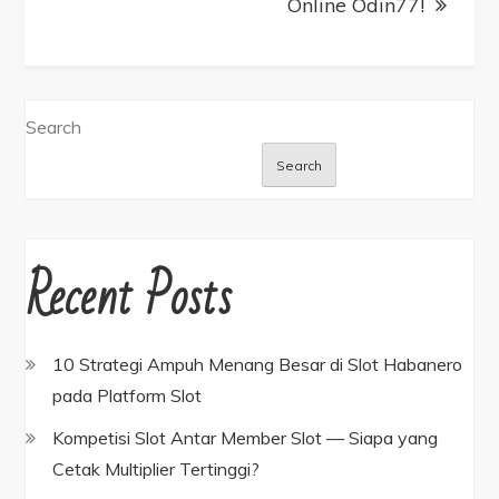
Online Odin77!
Search
Search
Recent Posts
10 Strategi Ampuh Menang Besar di Slot Habanero
pada Platform Slot
Kompetisi Slot Antar Member Slot — Siapa yang
Cetak Multiplier Tertinggi?