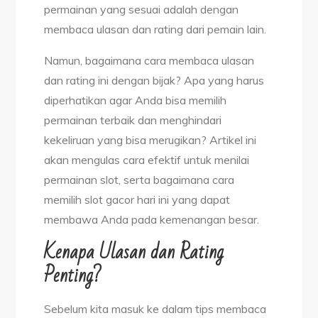
permainan yang sesuai adalah dengan
membaca ulasan dan rating dari pemain lain.
Namun, bagaimana cara membaca ulasan
dan rating ini dengan bijak? Apa yang harus
diperhatikan agar Anda bisa memilih
permainan terbaik dan menghindari
kekeliruan yang bisa merugikan? Artikel ini
akan mengulas cara efektif untuk menilai
permainan slot, serta bagaimana cara
memilih slot gacor hari ini yang dapat
membawa Anda pada kemenangan besar.
Kenapa Ulasan dan Rating
Penting?
Sebelum kita masuk ke dalam tips membaca