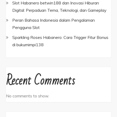
Slot Habanero betwin188 dan Inovasi Hiburan
Digital: Perpaduan Tema, Teknologi, dan Gameplay
Peran Bahasa Indonesia dalam Pengalaman
Pengguna Slot
Sparkling Roses Habanero: Cara Trigger Fitur Bonus
di bukumimpi138
Recent Comments
No comments to show.