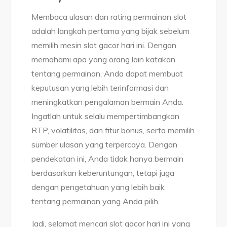
Membaca ulasan dan rating permainan slot
adalah langkah pertama yang bijak sebelum
memilih mesin slot gacor hari ini. Dengan
memahami apa yang orang lain katakan
tentang permainan, Anda dapat membuat
keputusan yang lebih terinformasi dan
meningkatkan pengalaman bermain Anda.
Ingatlah untuk selalu mempertimbangkan
RTP, volatilitas, dan fitur bonus, serta memilih
sumber ulasan yang terpercaya. Dengan
pendekatan ini, Anda tidak hanya bermain
berdasarkan keberuntungan, tetapi juga
dengan pengetahuan yang lebih baik
tentang permainan yang Anda pilih.
Jadi, selamat mencari slot gacor hari ini yang