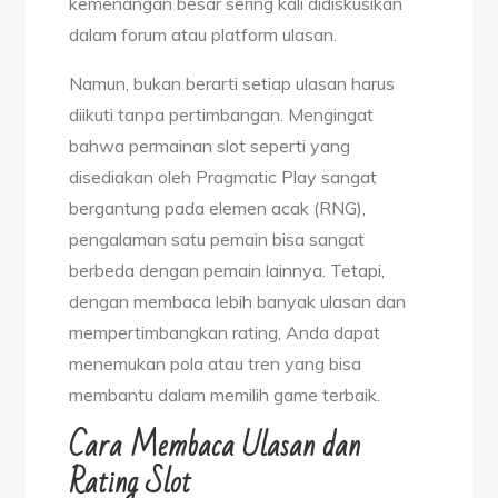
kemenangan besar sering kali didiskusikan
dalam forum atau platform ulasan.
Namun, bukan berarti setiap ulasan harus
diikuti tanpa pertimbangan. Mengingat
bahwa permainan slot seperti yang
disediakan oleh Pragmatic Play sangat
bergantung pada elemen acak (RNG),
pengalaman satu pemain bisa sangat
berbeda dengan pemain lainnya. Tetapi,
dengan membaca lebih banyak ulasan dan
mempertimbangkan rating, Anda dapat
menemukan pola atau tren yang bisa
membantu dalam memilih game terbaik.
Cara Membaca Ulasan dan
Rating Slot