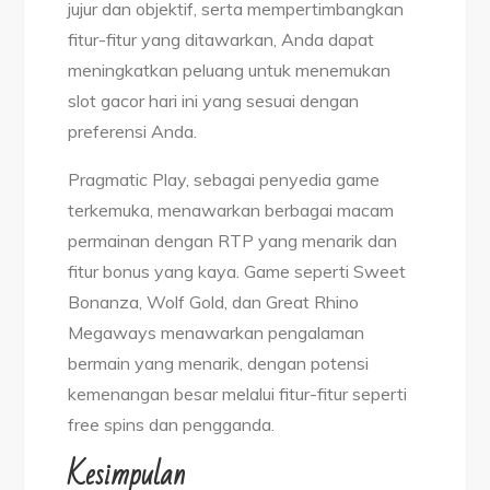
jujur dan objektif, serta mempertimbangkan
fitur-fitur yang ditawarkan, Anda dapat
meningkatkan peluang untuk menemukan
slot gacor hari ini yang sesuai dengan
preferensi Anda.
Pragmatic Play, sebagai penyedia game
terkemuka, menawarkan berbagai macam
permainan dengan RTP yang menarik dan
fitur bonus yang kaya. Game seperti Sweet
Bonanza, Wolf Gold, dan Great Rhino
Megaways menawarkan pengalaman
bermain yang menarik, dengan potensi
kemenangan besar melalui fitur-fitur seperti
free spins dan pengganda.
Kesimpulan