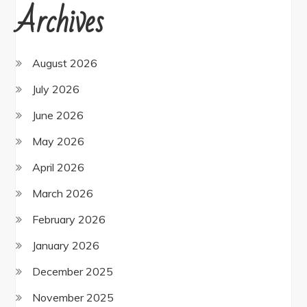
Archives
August 2026
July 2026
June 2026
May 2026
April 2026
March 2026
February 2026
January 2026
December 2025
November 2025