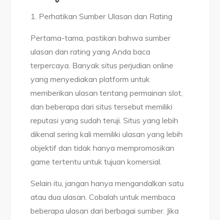
1. Perhatikan Sumber Ulasan dan Rating
Pertama-tama, pastikan bahwa sumber
ulasan dan rating yang Anda baca
terpercaya. Banyak situs perjudian online
yang menyediakan platform untuk
memberikan ulasan tentang permainan slot,
dan beberapa dari situs tersebut memiliki
reputasi yang sudah teruji. Situs yang lebih
dikenal sering kali memiliki ulasan yang lebih
objektif dan tidak hanya mempromosikan
game tertentu untuk tujuan komersial.
Selain itu, jangan hanya mengandalkan satu
atau dua ulasan. Cobalah untuk membaca
beberapa ulasan dari berbagai sumber. Jika