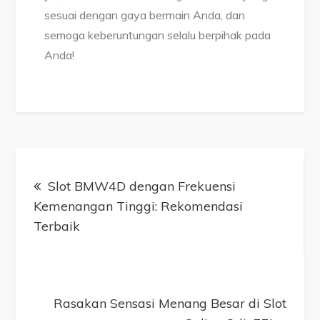
sesuai dengan gaya bermain Anda, dan
semoga keberuntungan selalu berpihak pada
Anda!
Post
navigation
Slot BMW4D dengan Frekuensi
Kemenangan Tinggi: Rekomendasi
Terbaik
Rasakan Sensasi Menang Besar di Slot