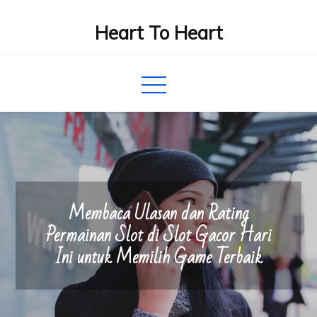
Skip
Heart To Heart
to
content
Membaca Ulasan dan Rating
Permainan Slot di Slot Gacor Hari
Ini untuk Memilih Game Terbaik