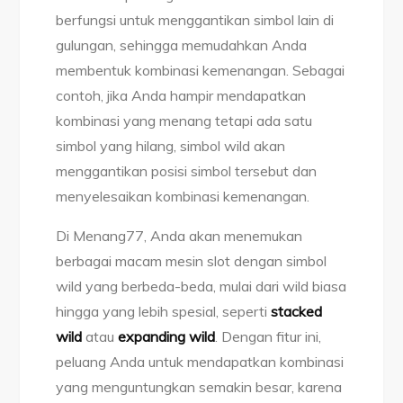
berfungsi untuk menggantikan simbol lain di
gulungan, sehingga memudahkan Anda
membentuk kombinasi kemenangan. Sebagai
contoh, jika Anda hampir mendapatkan
kombinasi yang menang tetapi ada satu
simbol yang hilang, simbol wild akan
menggantikan posisi simbol tersebut dan
menyelesaikan kombinasi kemenangan.
Di Menang77, Anda akan menemukan
berbagai macam mesin slot dengan simbol
wild yang berbeda-beda, mulai dari wild biasa
hingga yang lebih spesial, seperti
stacked
wild
atau
expanding wild
. Dengan fitur ini,
peluang Anda untuk mendapatkan kombinasi
yang menguntungkan semakin besar, karena