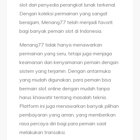
slot dari penyedia perangkat lunak terkenal.
Dengan koleksi permainan yang sangat
beragam, Menang77 telah menjadi favorit
bagi banyak pemain slot di Indonesia.
Menang77 tidak hanya menawarkan
permainan yang seru, tetapi juga menjaga
keamanan dan kenyamanan pemain dengan
sistem yang terjamin. Dengan antarmuka
yang mudah digunakan, para pemain bisa
bermain slot online dengan mudah tanpa
harus khawatir tentang masalah teknis.
Platform ini juga menawarkan banyak pilihan
pembayaran yang aman, yang memberikan
rasa percaya diri bagi para pemain saat
melakukan transaksi.