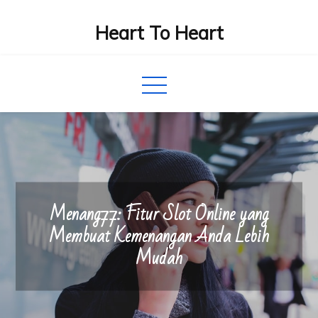
Skip
Heart To Heart
to
content
Menang77: Fitur Slot Online yang
Membuat Kemenangan Anda Lebih
Mudah