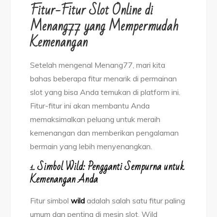
Fitur-Fitur Slot Online di
Menang77 yang Mempermudah
Kemenangan
Setelah mengenal Menang77, mari kita
bahas beberapa fitur menarik di permainan
slot yang bisa Anda temukan di platform ini.
Fitur-fitur ini akan membantu Anda
memaksimalkan peluang untuk meraih
kemenangan dan memberikan pengalaman
bermain yang lebih menyenangkan.
1.
Simbol Wild: Pengganti Sempurna untuk
Kemenangan Anda
Fitur simbol
wild
adalah salah satu fitur paling
umum dan penting di mesin slot. Wild