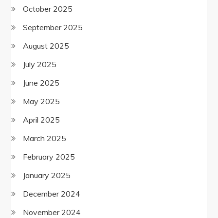
October 2025
September 2025
August 2025
July 2025
June 2025
May 2025
April 2025
March 2025
February 2025
January 2025
December 2024
November 2024