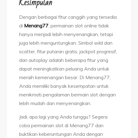
Kesimpulan
Dengan berbagai fitur canggih yang tersedia
di
Menang77
, permainan slot online tidak
hanya menjadi lebih menyenangkan, tetapi
juga lebih menguntungkan. Simbol wild dan
scatter, fitur putaran gratis, jackpot progresif,
dan autoplay adalah beberapa fitur yang
dapat meningkatkan peluang Anda untuk
meraih kemenangan besar. Di Menang77,
Anda memiliki banyak kesempatan untuk
menikmati pengalaman bermain slot dengan
lebih mudah dan menyenangkan.
Jadi, apa lagi yang Anda tunggu? Segera
coba permainan slot di Menang77 dan
buktikan keberuntungan Anda dengan