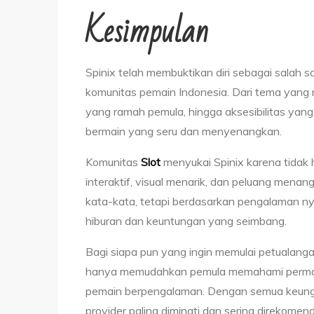
Kesimpulan
Spinix telah membuktikan diri sebagai salah s
komunitas pemain Indonesia. Dari tema yang
yang ramah pemula, hingga aksesibilitas y
bermain yang seru dan menyenangkan.
Komunitas
Slot
menyukai Spinix karena tidak 
interaktif, visual menarik, dan peluang men
kata-kata, tetapi berdasarkan pengalaman ny
hiburan dan keuntungan yang seimbang.
Bagi siapa pun yang ingin memulai petualanga
hanya memudahkan pemula memahami permaina
pemain berpengalaman. Dengan semua keunggula
provider paling diminati dan sering direkome