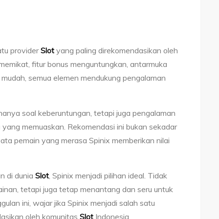
atu provider
Slot
yang paling direkomendasikan oleh
 memikat, fitur bonus menguntungkan, antarmuka
ang mudah, semua elemen mendukung pengalaman
hanya soal keberuntungan, tetapi juga pengalaman
ang yang memuaskan. Rekomendasi ini bukan sekadar
ata pemain yang merasa Spinix memberikan nilai
n di dunia
Slot
, Spinix menjadi pilihan ideal. Tidak
n, tetapi juga tetap menantang dan seru untuk
n ini, wajar jika Spinix menjadi salah satu
ndasikan oleh komunitas
Slot
Indonesia.