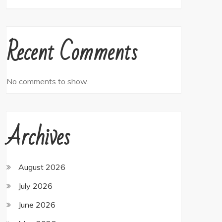
Recent Comments
No comments to show.
Archives
August 2026
July 2026
June 2026