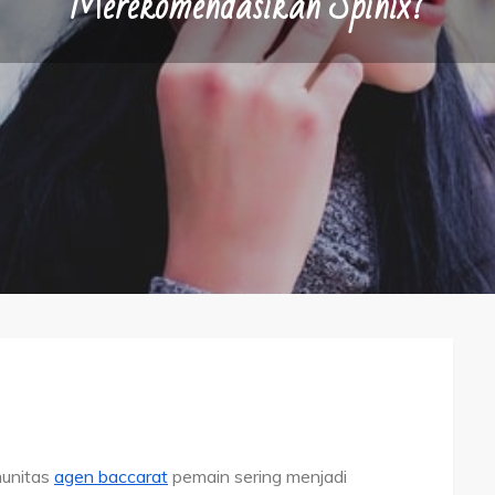
Merekomendasikan Spinix?
munitas
agen baccarat
pemain sering menjadi