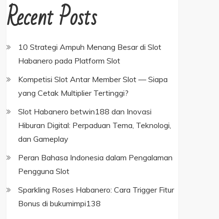
Recent Posts
10 Strategi Ampuh Menang Besar di Slot
Habanero pada Platform Slot
Kompetisi Slot Antar Member Slot — Siapa
yang Cetak Multiplier Tertinggi?
Slot Habanero betwin188 dan Inovasi
Hiburan Digital: Perpaduan Tema, Teknologi,
dan Gameplay
Peran Bahasa Indonesia dalam Pengalaman
Pengguna Slot
Sparkling Roses Habanero: Cara Trigger Fitur
Bonus di bukumimpi138