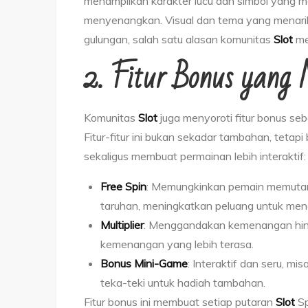
menampilkan karakter lucu dan simbol yang 
menyenangkan. Visual dan tema yang menari
gulungan, salah satu alasan komunitas
Slot
me
2. Fitur Bonus yang
Komunitas
Slot
juga menyoroti fitur bonus se
Fitur-fitur ini bukan sekadar tambahan, teta
sekaligus membuat permainan lebih interaktif:
Free Spin
: Memungkinkan pemain memutar 
taruhan, meningkatkan peluang untuk me
Multiplier
: Menggandakan kemenangan hingg
kemenangan yang lebih terasa.
Bonus Mini-Game
: Interaktif dan seru, 
teka-teki untuk hadiah tambahan.
Fitur bonus ini membuat setiap putaran
Slot
Sp