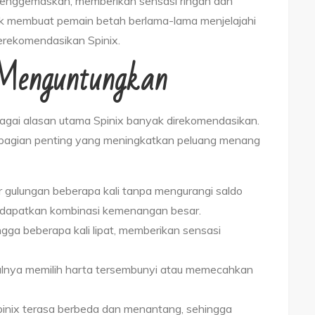
menggemaskan, memberikan sensasi ringan dan
k membuat pemain betah berlama-lama menjelajahi
rekomendasikan Spinix.
 Menguntungkan
bagai alasan utama Spinix banyak direkomendasikan.
pi bagian penting yang meningkatkan peluang menang
gulungan beberapa kali tanpa mengurangi saldo
ndapatkan kombinasi kemenangan besar.
a beberapa kali lipat, memberikan sensasi
misalnya memilih harta tersembunyi atau memecahkan
inix terasa berbeda dan menantang, sehingga