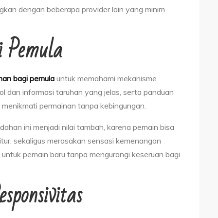
gkan dengan beberapa provider lain yang minim
i Pemula
an bagi pemula
untuk memahami mekanisme
 dan informasi taruhan yang jelas, serta panduan
 menikmati permainan tanpa kebingungan.
han ini menjadi nilai tambah, karena pemain bisa
fitur, sekaligus merasakan sensasi kemenangan
h untuk pemain baru tanpa mengurangi keseruan bagi
esponsivitas