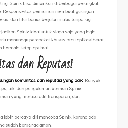
ting. Spinix bisa dimainkan di berbagai perangkat
one. Responsivitas permainan membuat gulungan
elas, dan fitur bonus berjalan mulus tanpa lag.
adikan Spinix ideal untuk siapa saja yang ingin
erlu menunggu perangkat khusus atau aplikasi berat,
n bermain tetap optimal.
as dan Reputasi
kungan komunitas dan reputasi yang baik
. Banyak
s, trik, dan pengalaman bermain Spinix.
main yang merasa adil, transparan, dan
sa lebih percaya diri mencoba Spinix, karena ada
ang sudah berpengalaman.