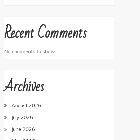
Recent Comments
No comments to show.
Archives
August 2026
July 2026
June 2026