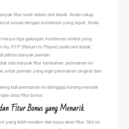
anyak fitur rumit dalam slot klasik. Anda cukup
uncul sesuai dengan kombinasi yang tepat, Anda
 hanya tiga gulungan, kombinasi simbol yang
itu, RTP (Return to Player) pada slot klasik
i pilihan banyak pemain.
idak ada banyak fitur tambahan, permainan ini
ok untuk pemain yang ingin permainan singkat dan
ring kali permainan ini dianggap kurang menarik
gan atau fitur bonus.
 dan Fitur Bonus yang Menarik
ot yang lebih modern dan kaya akan fitur. Slot ini