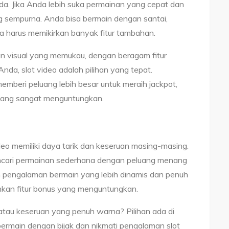
da. Jika Anda lebih suka permainan yang cepat dan
yang sempurna. Anda bisa bermain dengan santai,
a harus memikirkan banyak fitur tambahan.
n visual yang memukau, dengan beragam fitur
a, slot video adalah pilihan yang tepat.
emberi peluang lebih besar untuk meraih jackpot,
n yang sangat menguntungkan.
ideo memiliki daya tarik dan keseruan masing-masing.
mencari permainan sederhana dengan peluang menang
n pengalaman bermain yang lebih dinamis dan penuh
nkan fitur bonus yang menguntungkan.
atau keseruan yang penuh warna? Pilihan ada di
 bermain dengan bijak dan nikmati pengalaman slot