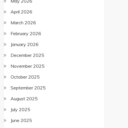
May 2026
April 2026
March 2026
February 2026
January 2026
December 2025
November 2025
October 2025
September 2025
August 2025
July 2025
June 2025