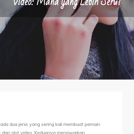
Video: Mana yang Lebih Seru?
, ada dua jenis yang sering kali membuat pemain
sik dan slot video. Keduanya menawarkan