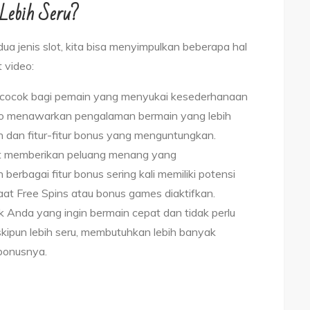
Lebih Seru?
ua jenis slot, kita bisa menyimpulkan beberapa hal
 video:
at cocok bagi pemain yang menyukai kesederhanaan
deo menawarkan pengalaman bermain yang lebih
 dan fitur-fitur bonus yang menguntungkan.
apat memberikan peluang menang yang
erbagai fitur bonus sering kali memiliki potensi
at Free Spins atau bonus games diaktifkan.
tuk Anda yang ingin bermain cepat dan tidak perlu
skipun lebih seru, membutuhkan lebih banyak
bonusnya.