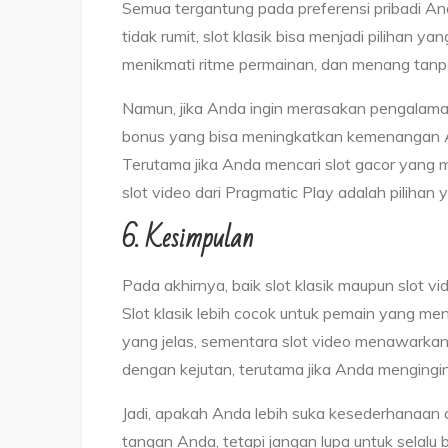
Semua tergantung pada preferensi pribadi An
tidak rumit, slot klasik bisa menjadi pilihan 
menikmati ritme permainan, dan menang tanp
Namun, jika Anda ingin merasakan pengalama
bonus yang bisa meningkatkan kemenangan And
Terutama jika Anda mencari slot gacor yang m
slot video dari Pragmatic Play adalah piliha
6. Kesimpulan
Pada akhirnya, baik slot klasik maupun slot v
Slot klasik lebih cocok untuk pemain yang 
yang jelas, sementara slot video menawarka
dengan kejutan, terutama jika Anda mengingi
Jadi, apakah Anda lebih suka kesederhanaan 
tangan Anda, tetapi jangan lupa untuk selalu