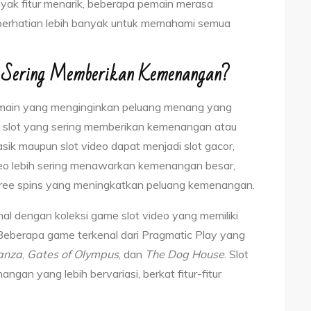
ak fitur menarik, beberapa pemain merasa
 perhatian lebih banyak untuk memahami semua
g Sering Memberikan Kemenangan?
emain yang menginginkan peluang menang yang
pada slot yang sering memberikan kemenangan atau
lasik maupun slot video dapat menjadi slot gacor,
eo lebih sering menawarkan kemenangan besar,
 free spins yang meningkatkan peluang kemenangan.
nal dengan koleksi game slot video yang memiliki
Beberapa game terkenal dari Pragmatic Play yang
anza
,
Gates of Olympus
, dan
The Dog House
. Slot
gan yang lebih bervariasi, berkat fitur-fitur