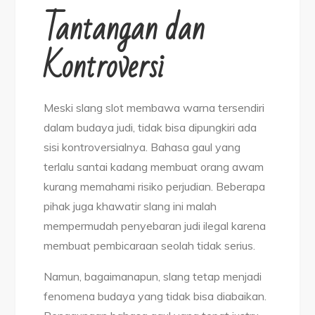
Tantangan dan
Kontroversi
Meski slang slot membawa warna tersendiri
dalam budaya judi, tidak bisa dipungkiri ada
sisi kontroversialnya. Bahasa gaul yang
terlalu santai kadang membuat orang awam
kurang memahami risiko perjudian. Beberapa
pihak juga khawatir slang ini malah
mempermudah penyebaran judi ilegal karena
membuat pembicaraan seolah tidak serius.
Namun, bagaimanapun, slang tetap menjadi
fenomena budaya yang tidak bisa diabaikan.