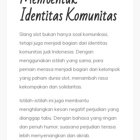
Identitas Komunitas
Slang slot bukan hanya soal komunikasi,
tetapi juga menjadi bagian dari identitas
komunitas judi Indonesia. Dengan
menggunakan istilah yang sama, para
pemain merasa menjadi bagian dari kelompok
yang paham dunia slot, menambah rasa
kekompakan dan solidaritas.
Istilah-istilah ini juga membantu
menghilangkan kesan negatif perjudian yang
dianggap tabu. Dengan bahasa yang ringan
dan penuh humor, suasana perjudian terasa
lebih menyenangkan dan akrab.