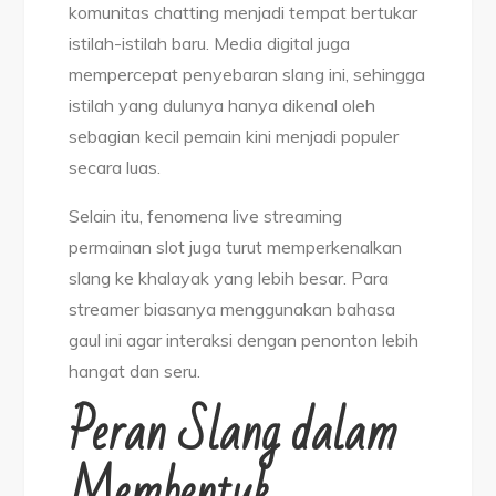
komunitas chatting menjadi tempat bertukar
istilah-istilah baru. Media digital juga
mempercepat penyebaran slang ini, sehingga
istilah yang dulunya hanya dikenal oleh
sebagian kecil pemain kini menjadi populer
secara luas.
Selain itu, fenomena live streaming
permainan slot juga turut memperkenalkan
slang ke khalayak yang lebih besar. Para
streamer biasanya menggunakan bahasa
gaul ini agar interaksi dengan penonton lebih
hangat dan seru.
Peran Slang dalam
Membentuk