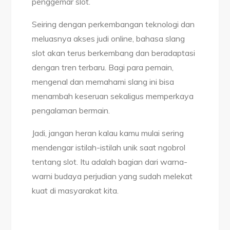
penggemar slot.
Seiring dengan perkembangan teknologi dan
meluasnya akses judi online, bahasa slang
slot akan terus berkembang dan beradaptasi
dengan tren terbaru. Bagi para pemain,
mengenal dan memahami slang ini bisa
menambah keseruan sekaligus memperkaya
pengalaman bermain.
Jadi, jangan heran kalau kamu mulai sering
mendengar istilah-istilah unik saat ngobrol
tentang slot. Itu adalah bagian dari warna-
warni budaya perjudian yang sudah melekat
kuat di masyarakat kita.