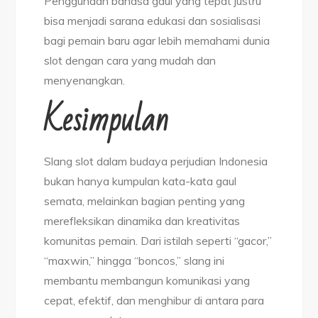
Penggunaan bahasa gaul yang tepat justru
bisa menjadi sarana edukasi dan sosialisasi
bagi pemain baru agar lebih memahami dunia
slot dengan cara yang mudah dan
menyenangkan.
Kesimpulan
Slang slot dalam budaya perjudian Indonesia
bukan hanya kumpulan kata-kata gaul
semata, melainkan bagian penting yang
merefleksikan dinamika dan kreativitas
komunitas pemain. Dari istilah seperti “gacor,”
“maxwin,” hingga “boncos,” slang ini
membantu membangun komunikasi yang
cepat, efektif, dan menghibur di antara para