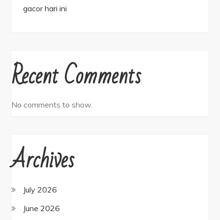
gacor hari ini
Recent Comments
No comments to show.
Archives
July 2026
June 2026