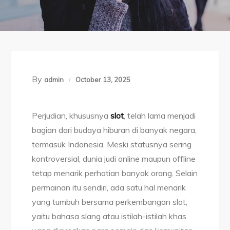
By
admin
October 13, 2025
Perjudian, khususnya
slot
, telah lama menjadi
bagian dari budaya hiburan di banyak negara,
termasuk Indonesia. Meski statusnya sering
kontroversial, dunia judi online maupun offline
tetap menarik perhatian banyak orang. Selain
permainan itu sendiri, ada satu hal menarik
yang tumbuh bersama perkembangan slot,
yaitu bahasa slang atau istilah-istilah khas