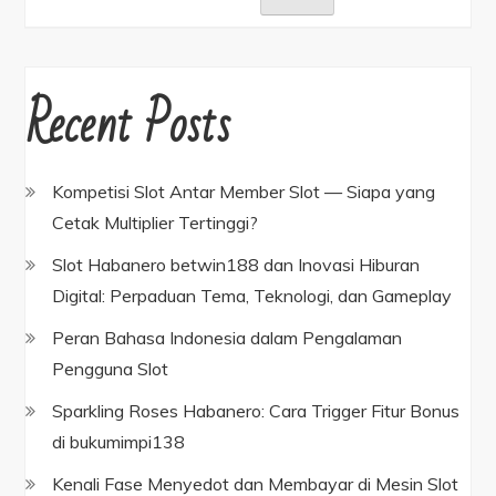
Recent Posts
Kompetisi Slot Antar Member Slot — Siapa yang
Cetak Multiplier Tertinggi?
Slot Habanero betwin188 dan Inovasi Hiburan
Digital: Perpaduan Tema, Teknologi, dan Gameplay
Peran Bahasa Indonesia dalam Pengalaman
Pengguna Slot
Sparkling Roses Habanero: Cara Trigger Fitur Bonus
di bukumimpi138
Kenali Fase Menyedot dan Membayar di Mesin Slot