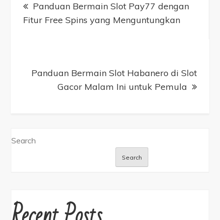
navigation
Panduan Bermain Slot Pay77 dengan
Fitur Free Spins yang Menguntungkan
Panduan Bermain Slot Habanero di Slot
Gacor Malam Ini untuk Pemula
Search
Search
Recent Posts