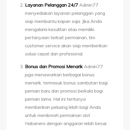
Layanan Pelanggan 24/7
Admin77
menyediakan layanan pelanggan yang
siap membantu kapan saja. Jika Anda
mengalami kesulitan atau memiliki
pertanyaan terkait permainan, tim
customer service akan siap memberikan
solusi cepat dan profesional.
Bonus dan Promosi Menarik
Admin77
juga menawarkan berbagai bonus
menarik, termasuk bonus sambutan bagi
pemain baru dan promosi berkala bagi
pemain lama. Hal ini tentunya
memberikan peluang lebih bagi Anda
untuk menikmati permainan slot
Habanero dengan anggaran lebih besar.