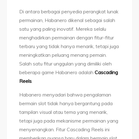
Di antara berbagai penyedia perangkat lunak
permainan, Habanero dikenal sebagai salah
satu yang paling inovatif. Mereka selalu
menghadirkan permainan dengan fitur-fitur
terbaru yang tidak hanya menarik, tetapi juga
meningkatkan peluang menang pemain.
Salah satu fitur unggulan yang dimiliki oleh
beberapa game Habanero adalah
Cascading
Reels
.
Habanero menyadari bahwa pengalaman
bermain slot tidak hanya bergantung pada
tampilan visual atau tema yang menarik,
tetapi juga pada mekanisme permainan yang
menyenangkan. Fitur Cascading Reels ini
memberikan nuansa baru dalam bermain slot,