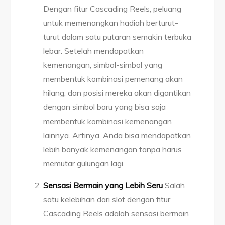
Dengan fitur Cascading Reels, peluang
untuk memenangkan hadiah berturut-
turut dalam satu putaran semakin terbuka
lebar. Setelah mendapatkan
kemenangan, simbol-simbol yang
membentuk kombinasi pemenang akan
hilang, dan posisi mereka akan digantikan
dengan simbol baru yang bisa saja
membentuk kombinasi kemenangan
lainnya. Artinya, Anda bisa mendapatkan
lebih banyak kemenangan tanpa harus
memutar gulungan lagi.
Sensasi Bermain yang Lebih Seru
Salah
satu kelebihan dari slot dengan fitur
Cascading Reels adalah sensasi bermain