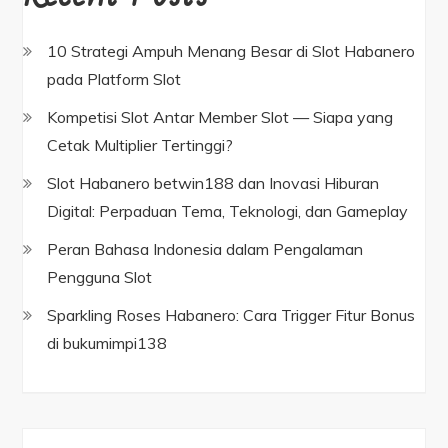
10 Strategi Ampuh Menang Besar di Slot Habanero
pada Platform Slot
Kompetisi Slot Antar Member Slot — Siapa yang
Cetak Multiplier Tertinggi?
Slot Habanero betwin188 dan Inovasi Hiburan
Digital: Perpaduan Tema, Teknologi, dan Gameplay
Peran Bahasa Indonesia dalam Pengalaman
Pengguna Slot
Sparkling Roses Habanero: Cara Trigger Fitur Bonus
di bukumimpi138