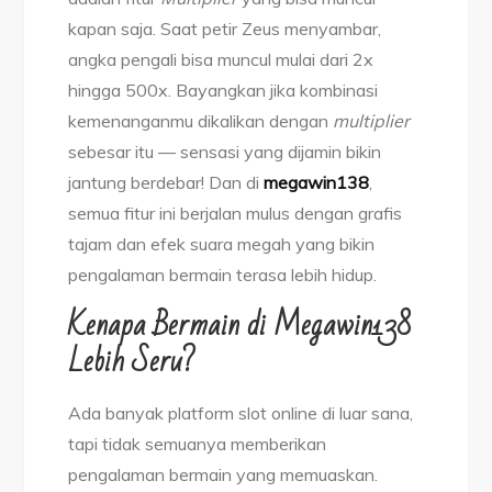
kapan saja. Saat petir Zeus menyambar,
angka pengali bisa muncul mulai dari 2x
hingga 500x. Bayangkan jika kombinasi
kemenanganmu dikalikan dengan
multiplier
sebesar itu — sensasi yang dijamin bikin
jantung berdebar! Dan di
megawin138
,
semua fitur ini berjalan mulus dengan grafis
tajam dan efek suara megah yang bikin
pengalaman bermain terasa lebih hidup.
Kenapa Bermain di Megawin138
Lebih Seru?
Ada banyak platform slot online di luar sana,
tapi tidak semuanya memberikan
pengalaman bermain yang memuaskan.