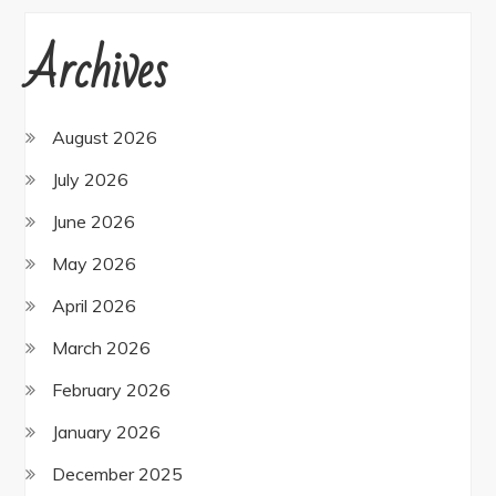
Archives
August 2026
July 2026
June 2026
May 2026
April 2026
March 2026
February 2026
January 2026
December 2025