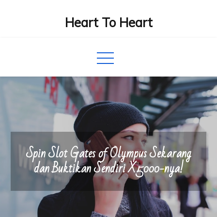
Skip
Heart To Heart
to
content
Spin Slot Gates of Olympus Sekarang
dan Buktikan Sendiri X5000-nya!