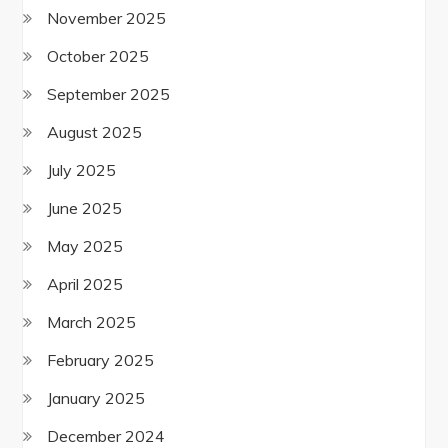
November 2025
October 2025
September 2025
August 2025
July 2025
June 2025
May 2025
April 2025
March 2025
February 2025
January 2025
December 2024