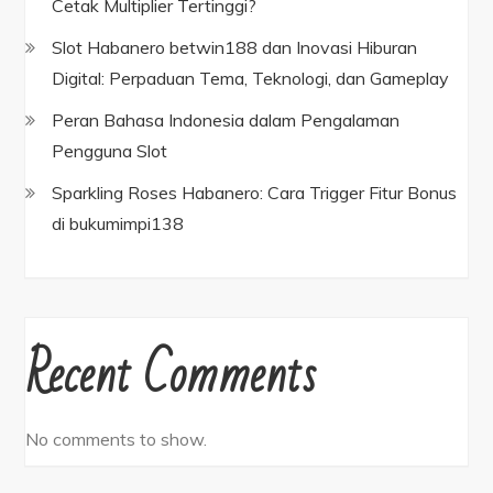
Cetak Multiplier Tertinggi?
Slot Habanero betwin188 dan Inovasi Hiburan
Digital: Perpaduan Tema, Teknologi, dan Gameplay
Peran Bahasa Indonesia dalam Pengalaman
Pengguna Slot
Sparkling Roses Habanero: Cara Trigger Fitur Bonus
di bukumimpi138
Recent Comments
No comments to show.