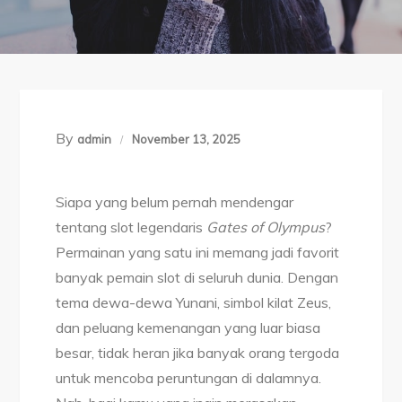
By
admin
November 13, 2025
Siapa yang belum pernah mendengar
tentang slot legendaris
Gates of Olympus
?
Permainan yang satu ini memang jadi favorit
banyak pemain slot di seluruh dunia. Dengan
tema dewa-dewa Yunani, simbol kilat Zeus,
dan peluang kemenangan yang luar biasa
besar, tidak heran jika banyak orang tergoda
untuk mencoba peruntungan di dalamnya.