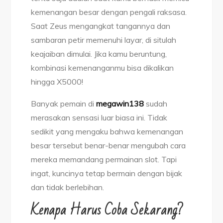
kemenangan besar dengan pengali raksasa.
Saat Zeus mengangkat tangannya dan
sambaran petir memenuhi layar, di situlah
keajaiban dimulai. Jika kamu beruntung,
kombinasi kemenanganmu bisa dikalikan
hingga X5000!
Banyak pemain di
megawin138
sudah
merasakan sensasi luar biasa ini. Tidak
sedikit yang mengaku bahwa kemenangan
besar tersebut benar-benar mengubah cara
mereka memandang permainan slot. Tapi
ingat, kuncinya tetap bermain dengan bijak
dan tidak berlebihan.
Kenapa Harus Coba Sekarang?