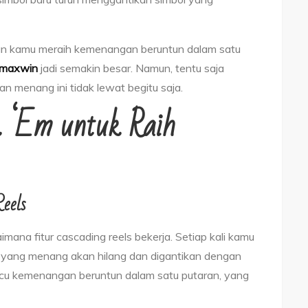
nkan kamu meraih kemenangan beruntun dalam satu
 maxwin
jadi semakin besar. Namun, tentu saja
n menang ini tidak lewat begitu saja.
 ‘Em untuk Raih
eels
ana fitur cascading reels bekerja. Setiap kali kamu
yang menang akan hilang dan digantikan dengan
emicu kemenangan beruntun dalam satu putaran, yang