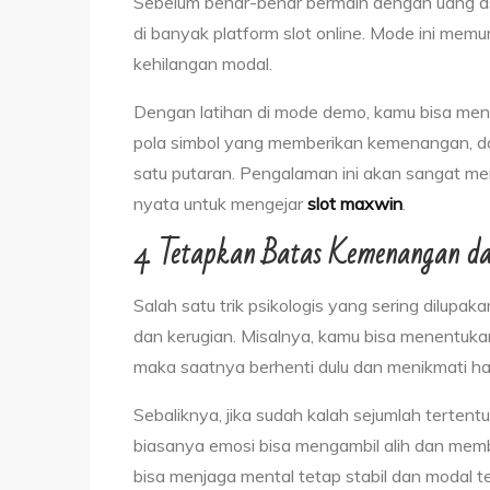
Sebelum benar-benar bermain dengan uang a
di banyak platform slot online. Mode ini me
kehilangan modal.
Dengan latihan di mode demo, kamu bisa menge
pola simbol yang memberikan kemenangan, d
satu putaran. Pengalaman ini akan sangat m
nyata untuk mengejar
slot maxwin
.
4. Tetapkan Batas Kemenangan da
Salah satu trik psikologis yang sering dilu
dan kerugian. Misalnya, kamu bisa menentukan
maka saatnya berhenti dulu dan menikmati has
Sebaliknya, jika sudah kalah sejumlah tertent
biasanya emosi bisa mengambil alih dan mem
bisa menjaga mental tetap stabil dan modal t