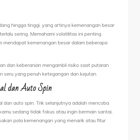
edang hingga tinggi, yang artinya kemenangan besar
erlalu sering. Memahami volatilitas ini penting
lum mendapat kemenangan besar dalam beberapa
ran dan keberanian mengambil risiko saat putaran
nan seru yang penuh ketegangan dan kejutan.
al dan Auto Spin
l dan auto spin. Trik selanjutnya adalah mencoba
amu sedang tidak fokus atau ingin bermain santai,
rasakan pola kemenangan yang menarik atau fitur