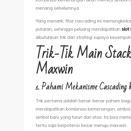
menang sebelumnya.
Yang menarik, fitur cascading ini memungki
putaran, sehingga peluang mendapatkan
slot
dibutuhkan trik dan strategi supaya kesempata
Trik-Tik Main Stack
Maxwin
1. Pahami Mekanisme Cascading R
Trik pertama adalah benar-benar paham bagaim
mendapatkan kombinasi kemenangan, simbol 
simbol baru yang turun dari atas. Ini bisa m
tentu saja berpotensi besar menuju maxwin.