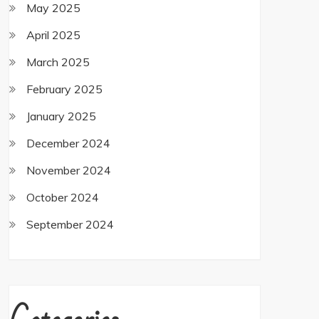
May 2025
April 2025
March 2025
February 2025
January 2025
December 2024
November 2024
October 2024
September 2024