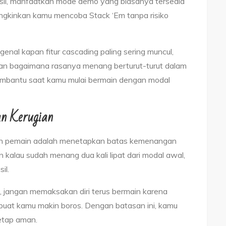
sli, manfaatkan mode demo yang biasanya tersedia
mungkinkan kamu mencoba Stack ‘Em tanpa risiko
nal kapan fitur cascading paling sering muncul,
an bagaimana rasanya menang berturut-turut dalam
embantu saat kamu mulai bermain dengan modal
n Kerugian
pakan pemain adalah menetapkan batas kemenangan
 kalau sudah menang dua kali lipat dari modal awal,
il.
u, jangan memaksakan diri terus bermain karena
buat kamu makin boros. Dengan batasan ini, kamu
etap aman.