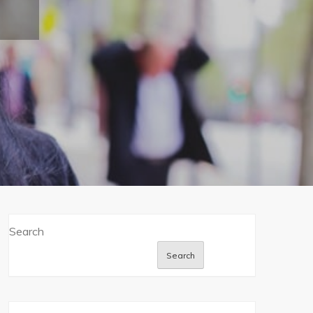
Search
Search