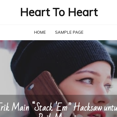
Heart To Heart
HOME
SAMPLE PAGE
rik Main “Stack ‘Em” Hacksaw unt