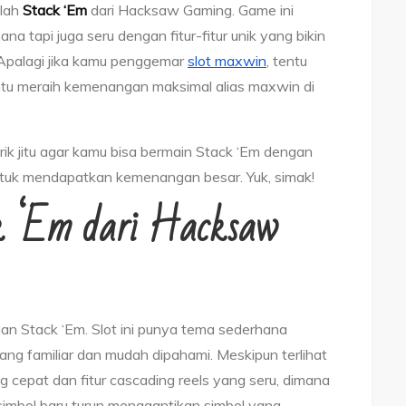
alah
Stack ‘Em
dari Hacksaw Gaming. Game ini
 tapi juga seru dengan fitur-fitur unik yang bikin
Apalagi jika kamu penggemar
slot maxwin
, tentu
antu meraih kemenangan maksimal alias maxwin di
trik jitu agar kamu bisa bermain Stack ‘Em dengan
untuk mendapatkan kemenangan besar. Yuk, simak!
k ‘Em dari Hacksaw
gan Stack ‘Em. Slot ini punya tema sederhana
ng familiar dan mudah dipahami. Meskipun terlihat
 cepat dan fitur cascading reels yang seru, dimana
mbol baru turun menggantikan simbol yang