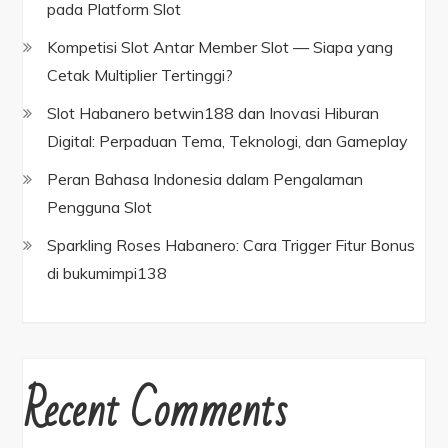
pada Platform Slot
Kompetisi Slot Antar Member Slot — Siapa yang
Cetak Multiplier Tertinggi?
Slot Habanero betwin188 dan Inovasi Hiburan
Digital: Perpaduan Tema, Teknologi, dan Gameplay
Peran Bahasa Indonesia dalam Pengalaman
Pengguna Slot
Sparkling Roses Habanero: Cara Trigger Fitur Bonus
di bukumimpi138
Recent Comments