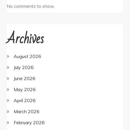
No comments to show.
Archives
August 2026
July 2026
June 2026
May 2026
April 2026
March 2026
February 2026