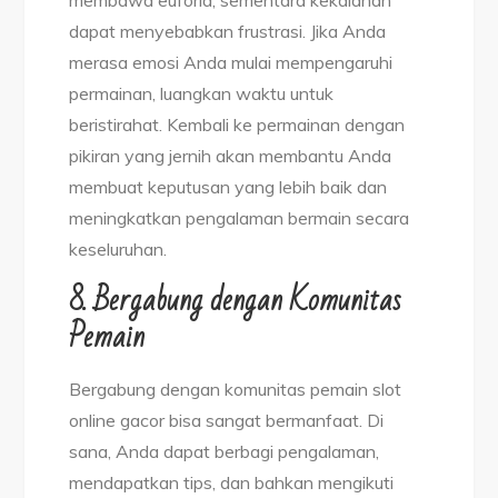
membawa euforia, sementara kekalahan
dapat menyebabkan frustrasi. Jika Anda
merasa emosi Anda mulai mempengaruhi
permainan, luangkan waktu untuk
beristirahat. Kembali ke permainan dengan
pikiran yang jernih akan membantu Anda
membuat keputusan yang lebih baik dan
meningkatkan pengalaman bermain secara
keseluruhan.
8. Bergabung dengan Komunitas
Pemain
Bergabung dengan komunitas pemain slot
online gacor bisa sangat bermanfaat. Di
sana, Anda dapat berbagi pengalaman,
mendapatkan tips, dan bahkan mengikuti