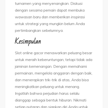
turnamen yang menyenangkan. Diskusi
dengan sesama pemain dapat membuka
wawasan baru dan memberikan inspirasi
untuk strategi yang mungkin belum Anda
pertimbangkan sebelumnya.
Kesimpulan
Slot online gacor menawarkan peluang besar
untuk meraih keberuntungan, tetapi tidak ada
jaminan kemenangan. Dengan memahami
permainan, mengelola anggaran dengan baik,
dan menerapkan trik-trik di atas, Anda bisa
meningkatkan peluang untuk menang.
Ingatlah bahwa perjudian harus selalu
dianggap sebagai bentuk hiburan. Nikmati
setiap putaran dan siapkan diri Anda untuk