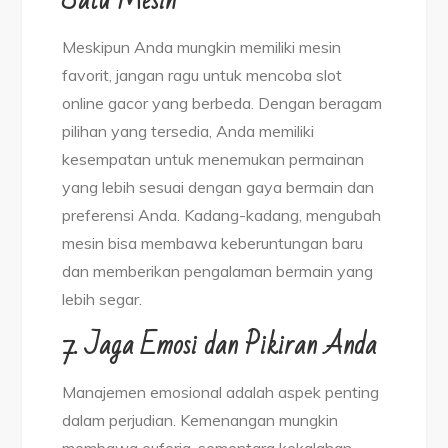
Satu Mesin
Meskipun Anda mungkin memiliki mesin
favorit, jangan ragu untuk mencoba slot
online gacor yang berbeda. Dengan beragam
pilihan yang tersedia, Anda memiliki
kesempatan untuk menemukan permainan
yang lebih sesuai dengan gaya bermain dan
preferensi Anda. Kadang-kadang, mengubah
mesin bisa membawa keberuntungan baru
dan memberikan pengalaman bermain yang
lebih segar.
7. Jaga Emosi dan Pikiran Anda
Manajemen emosional adalah aspek penting
dalam perjudian. Kemenangan mungkin